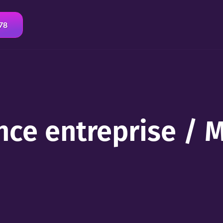
 78
nce entreprise /