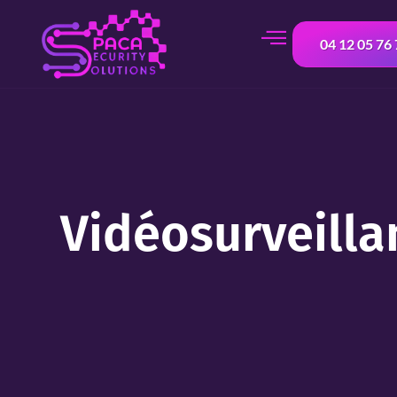
contenu
principal
04 12 05 76
Vidéosurveilla