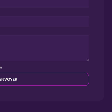
té
ENVOYER