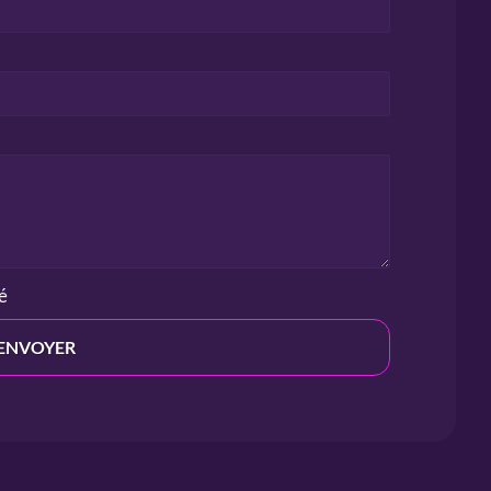
té
ENVOYER