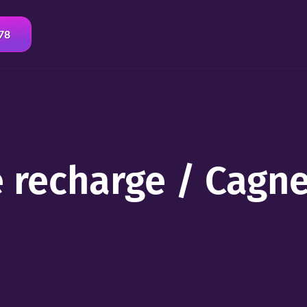
 78
 recharge / Cagn