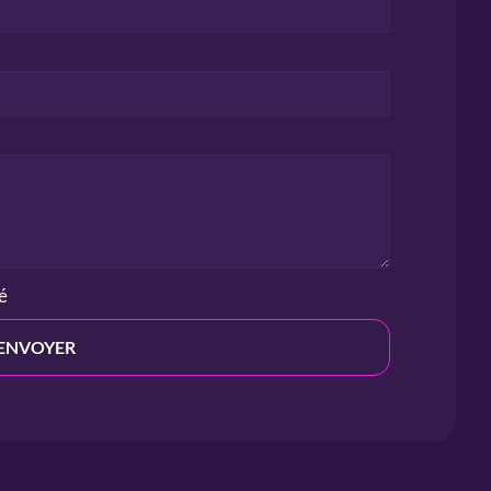
té
ENVOYER