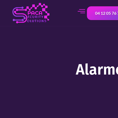
contenu
principal
04 12 05 76
Alarme